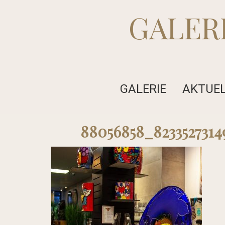
GALER
GALERIE
AKTUE
88056858_823352731