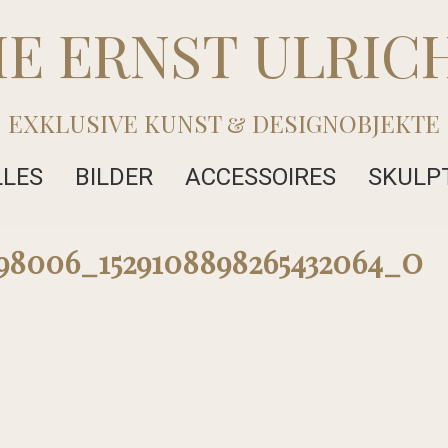
IE ERNST ULRIC
EXKLUSIVE KUNST & DESIGNOBJEKTE
LLES
BILDER
ACCESSOIRES
SKULP
498006_1529108898265432064_o