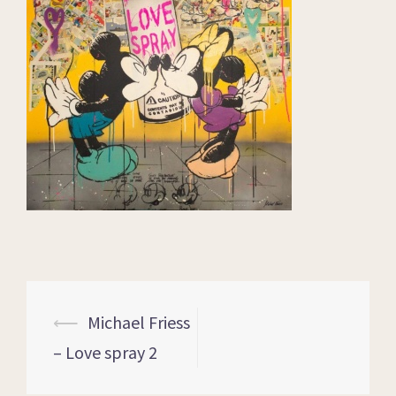
⟵
Michael Friess
– Love spray 2