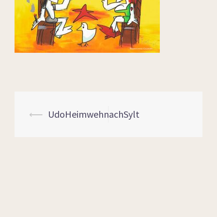
⟵
UdoHeimwehnachSylt