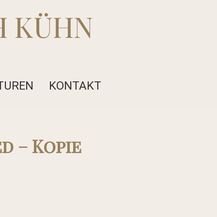
H KÜHN
TUREN
KONTAKT
d – Kopie