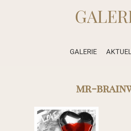
GALER
GALERIE
AKTUE
mr-brainw