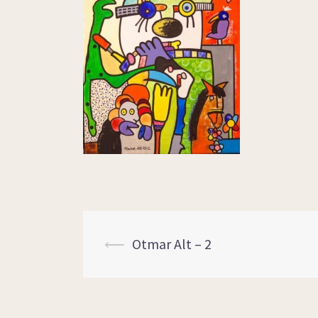
⟵
Otmar Alt – 2