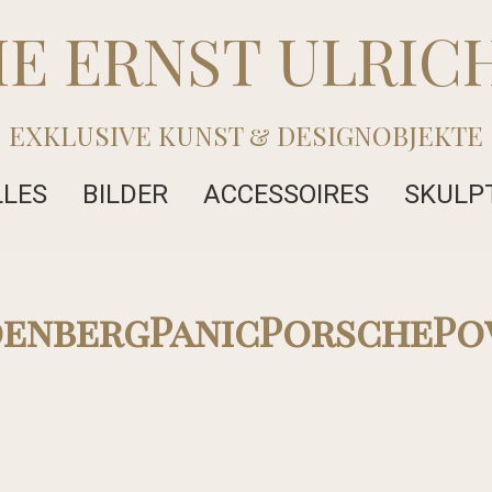
IE ERNST ULRIC
EXKLUSIVE KUNST & DESIGNOBJEKTE
LLES
BILDER
ACCESSOIRES
SKULP
denbergPanicPorschePo