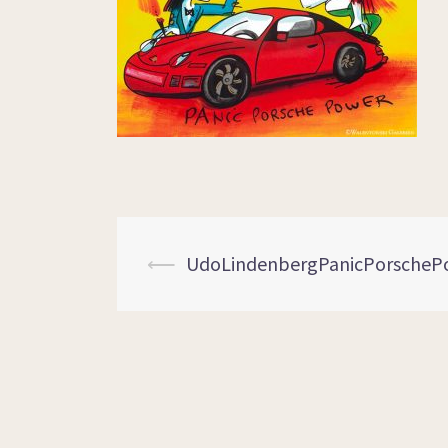
⟵
UdoLindenbergPanicPorscheP